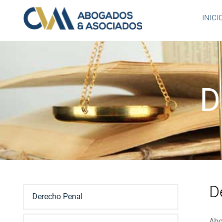
INICI
D
D
Derecho Penal
Abo