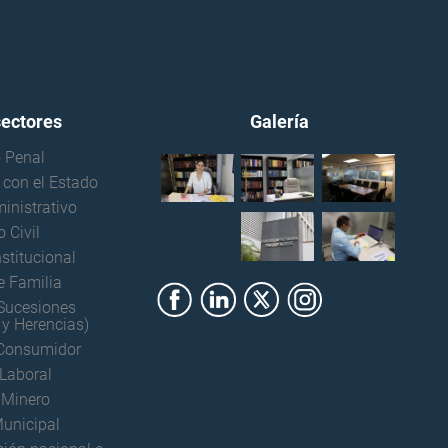
sectores
Galería
 Penal
 con el Estado
inistrativo
 Civil
stitucional
Consultas Urgentes en
e Familia
Derecho Civil: Personas,
bienes, sucesiones,
Sucesiones
testamentos y
y Herencias)
herencias.
Disponible
 Consumidor
Laboral
Consultas Urgentes en
Derecho Penal.
 Minero
Disponible
unicipal