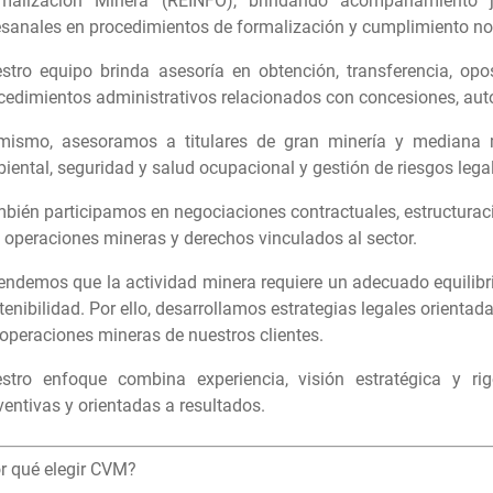
malización Minera (REINFO)
, brindando acompañamiento j
esanales en procedimientos de formalización y cumplimiento no
stro equipo brinda
asesoría en obtención, transferencia, opo
cedimientos administrativos relacionados con
concesiones, auto
mismo, asesoramos a titulares de gran minería y mediana m
iental, seguridad y salud ocupacional y gestión de riesgos legal
bién participamos en negociaciones contractuales, estructuraci
 operaciones mineras y derechos vinculados al sector.
endemos que la actividad minera requiere un adecuado equilibr
tenibilidad. Por ello, desarrollamos estrategias legales orientada
 operaciones mineras de nuestros clientes.
stro enfoque combina experiencia, visión estratégica y rigo
ventivas y orientadas a resultados.
r qué elegir CVM?