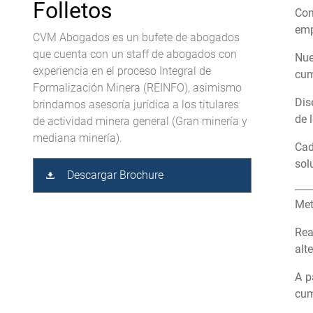
Folletos
Con
emp
CVM Abogados es un bufete de abogados
que cuenta con un staff de abogados con
Nue
experiencia en el proceso Integral de
cum
Formalización Minera (REINFO), asimismo
Dis
brindamos asesoría jurídica a los titulares
de 
de actividad minera general (Gran minería y
mediana minería).
Cad
sol
Descargar Brochure
Met
Rea
alt
A p
cum