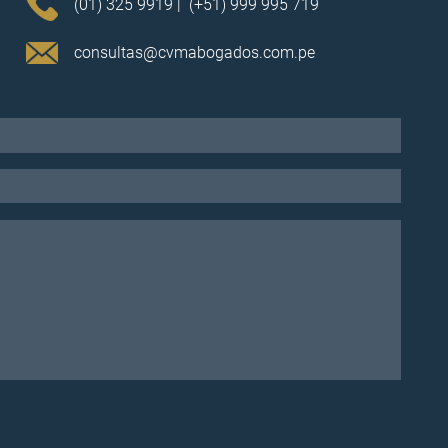
(01) 325 9919 |
(+51) 999 995 719
consultas@cvmabogados.com.pe