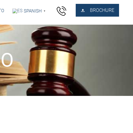
BROCHURE
TO
SPANISH
▼
RO