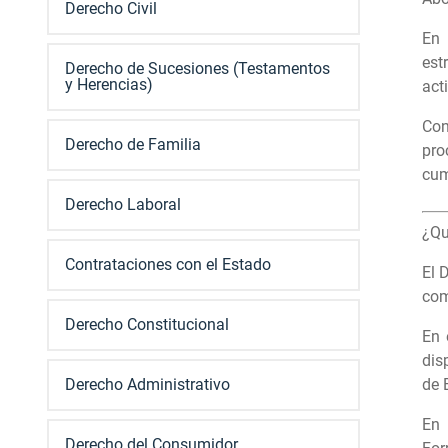
Derecho Civil
E
est
Derecho de Sucesiones (Testamentos
y Herencias)
act
Con
Derecho de Familia
pro
cum
Derecho Laboral
¿Qu
Contrataciones con el Estado
El 
com
Derecho Constitucional
En 
dis
Derecho Administrativo
de 
En
Derecho del Consumidor