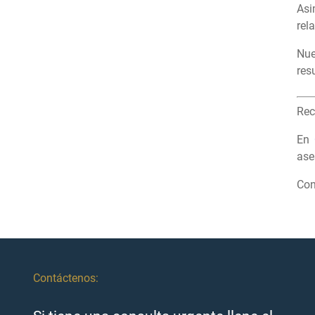
Asi
rel
Nue
res
Rec
En
ase
Con
Contáctenos: