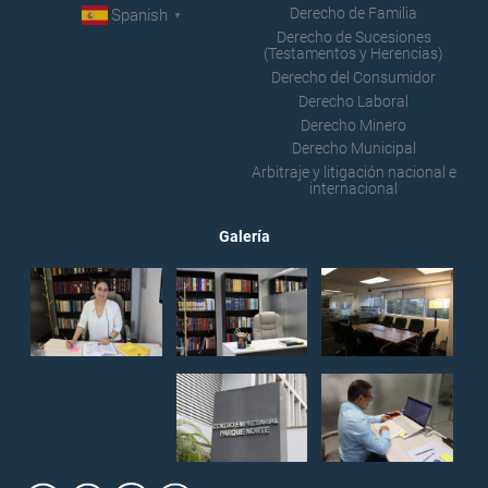
Derecho de Familia
Spanish
▼
Derecho de Sucesiones
(Testamentos y Herencias)
Derecho del Consumidor
Derecho Laboral
Derecho Minero
Derecho Municipal
Arbitraje y litigación nacional e
internacional
Galería
Consultas Urgentes en
Derecho Civil: Personas,
bienes, sucesiones,
testamentos y
herencias.
Disponible
Consultas Urgentes en