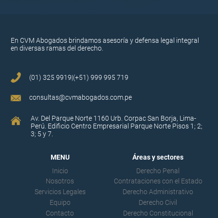
En CVM Abogados brindamos asesoría y defensa legal integral
en diversas ramas del derecho.
(01) 325 9919|
(+51) 999 995 719
consultas@cvmabogados.com.pe
Av. Del Parque Norte 1160 Urb. Corpac San Borja, Lima-
Perú. Edificio Centro Empresarial Parque Norte Pisos 1; 2;
3; 5 y 7.
MENU
Áreas y sectores
Inicio
Derecho Penal
Nosotros
Contrataciones con el Estado
Servicios Legales
Derecho Administrativo
Equipo
Derecho Civil
Contacto
Derecho Constitucional