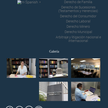
Spanish
Derecho de Familia
▼
Derecho de Sucesiones
(Testamentos y Herencias)
Derecho del Consumidor
Derecho Laboral
Derecho Minero
Derecho Municipal
Arbitraje y litigación nacional e
internacional
Galería
Consultas Urgentes en
Derecho Civil: Personas,
bienes, sucesiones,
testamentos y herencias.
Disponible
Consultas Urgentes en