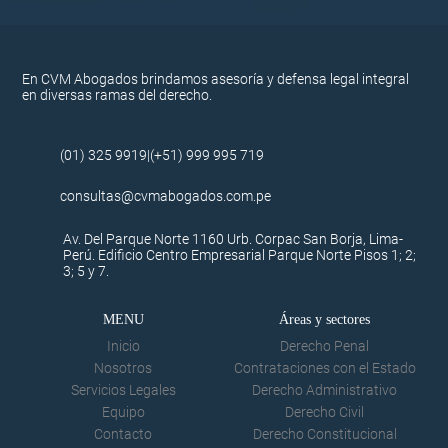
En CVM Abogados brindamos asesoría y defensa legal integral
en diversas ramas del derecho.
(01) 325 9919|
(+51) 999 995 719
consultas@cvmabogados.com.pe
Av. Del Parque Norte 1160 Urb. Corpac San Borja, Lima-
Perú. Edificio Centro Empresarial Parque Norte Pisos 1; 2;
3; 5 y 7.
MENU
Áreas y sectores
Inicio
Derecho Penal
Nosotros
Contrataciones con el Estado
Servicios Legales
Derecho Administrativo
Equipo
Derecho Civil
Contacto
Derecho Constitucional