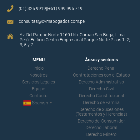
(01) 325 9919|
(+51) 999 995 719
consultas@cvmabogados.com.pe
Av. Del Parque Norte 1160 Urb. Corpac San Borja, Lima-
Perú. Edificio Centro Empresarial Parque Norte Pisos 1; 2;
3; 5 y 7.
MENU
Áreas y sectores
Inicio
Derecho Penal
Nosotros
Contrataciones con el Estado
Servicios Legales
Derecho Administrativo
Equipo
Derecho Civil
Contacto
Derecho Constitucional
Derecho de Familia
Spanish
▼
Derecho de Sucesiones
(Testamentos y Herencias)
Derecho del Consumidor
Derecho Laboral
Derecho Minero